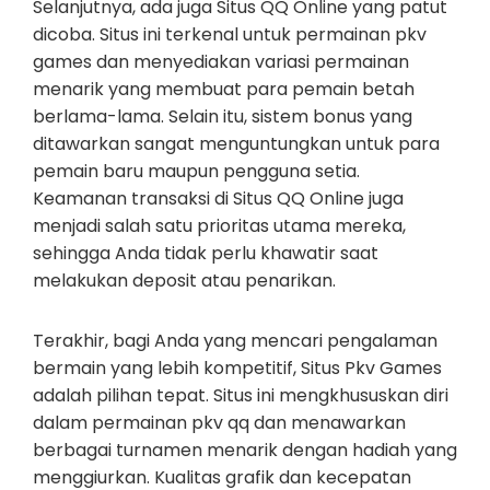
Selanjutnya, ada juga Situs QQ Online yang patut
dicoba. Situs ini terkenal untuk permainan pkv
games dan menyediakan variasi permainan
menarik yang membuat para pemain betah
berlama-lama. Selain itu, sistem bonus yang
ditawarkan sangat menguntungkan untuk para
pemain baru maupun pengguna setia.
Keamanan transaksi di Situs QQ Online juga
menjadi salah satu prioritas utama mereka,
sehingga Anda tidak perlu khawatir saat
melakukan deposit atau penarikan.
Terakhir, bagi Anda yang mencari pengalaman
bermain yang lebih kompetitif, Situs Pkv Games
adalah pilihan tepat. Situs ini mengkhususkan diri
dalam permainan pkv qq dan menawarkan
berbagai turnamen menarik dengan hadiah yang
menggiurkan. Kualitas grafik dan kecepatan