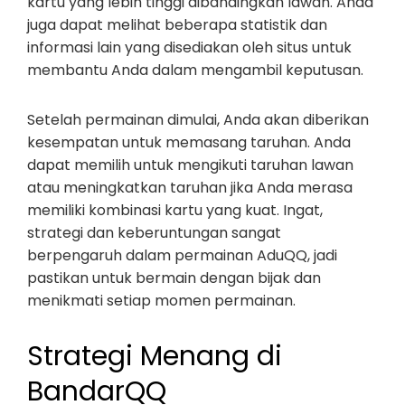
kartu yang lebih tinggi dibandingkan lawan. Anda
juga dapat melihat beberapa statistik dan
informasi lain yang disediakan oleh situs untuk
membantu Anda dalam mengambil keputusan.
Setelah permainan dimulai, Anda akan diberikan
kesempatan untuk memasang taruhan. Anda
dapat memilih untuk mengikuti taruhan lawan
atau meningkatkan taruhan jika Anda merasa
memiliki kombinasi kartu yang kuat. Ingat,
strategi dan keberuntungan sangat
berpengaruh dalam permainan AduQQ, jadi
pastikan untuk bermain dengan bijak dan
menikmati setiap momen permainan.
Strategi Menang di
BandarQQ