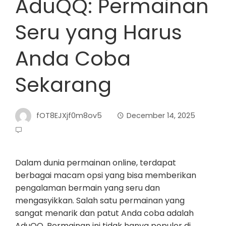
AduQQ: Permainan
Seru yang Harus
Anda Coba
Sekarang
fOT8EJXjf0m8ov5
December 14, 2025
Dalam dunia permainan online, terdapat
berbagai macam opsi yang bisa memberikan
pengalaman bermain yang seru dan
mengasyikkan. Salah satu permainan yang
sangat menarik dan patut Anda coba adalah
AduQQ. Permainan ini tidak hanya populer di