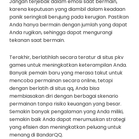
Jangan terjebak dalam emosi saat bermain,
karena keputusan yang diambil dalam keadaan
panik seringkali berujung pada kerugian. Pastikan
Anda hanya bermain dengan jumlah yang dapat
Anda rugikan, sehingga dapat mengurangi
tekanan saat bermain.
Terakhir, berlatihlah secara teratur di situs pkv
games untuk meningkatkan keterampilan Anda.
Banyak pemain baru yang merasa takut untuk
mencoba permainan secara online, tetapi
dengan berlatih di situs qq, Anda bisa
membiasakan diri dengan berbagai skenario
permainan tanpa risiko keuangan yang besar.
Semakin banyak pengalaman yang Anda miliki,
semakin baik Anda dapat merumuskan strategi
yang efisien dan meningkatkan peluang untuk
menang di BandarQQ.