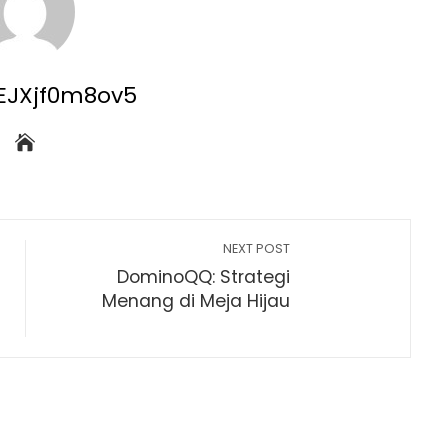
8EJXjf0m8ov5
NEXT POST
DominoQQ: Strategi
Menang di Meja Hijau