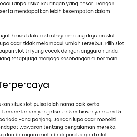
al tanpa risiko keuangan yang besar. Dengan
ma serta mendapatkan lebih kesempatan dalam
gat krusial dalam strategi menang di game slot.
pa agar tidak melampaui jumlah tersebut. Pilih slot
ataupun slot tri yang cocok dengan anggaran anda.
uang tetapi juga menjaga kesenangan di bermain
 Terpercaya
an situs slot pulsa ialah nama baik serta
tu. Laman-laman yang disarankan biasanya memiliki
 periode yang panjang. Jangan lupa agar meneliti
r mendapat wawasan tentang pengalaman mereka.
g dan beragam metode deposit, seperti slot