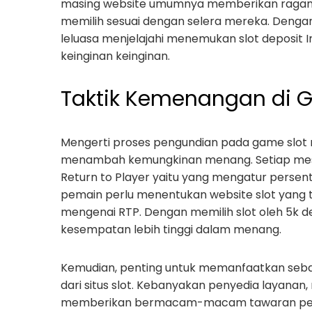
masing website umumnya memberikan ragam p
memilih sesuai dengan selera mereka. Dengan
leluasa menjelajahi menemukan slot deposit In
keinginan keinginan.
Taktik Kemenangan di G
Mengerti proses pengundian pada game slot 
menambah kemungkinan menang. Setiap mesi
Return to Player yaitu yang mengatur persen
pemain perlu menentukan website slot yang t
mengenai RTP. Dengan memilih slot oleh 5k de
kesempatan lebih tinggi dalam menang.
Kemudian, penting untuk memanfaatkan seba
dari situs slot. Kebanyakan penyedia layanan, m
memberikan bermacam-macam tawaran penda