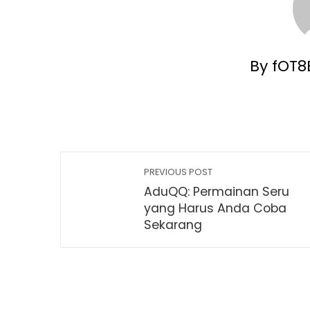
By fOT
PREVIOUS POST
AduQQ: Permainan Seru
yang Harus Anda Coba
Sekarang