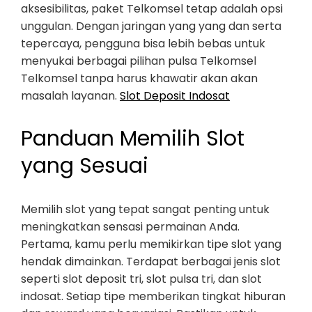
aksesibilitas, paket Telkomsel tetap adalah opsi
unggulan. Dengan jaringan yang yang dan serta
tepercaya, pengguna bisa lebih bebas untuk
menyukai berbagai pilihan pulsa Telkomsel
Telkomsel tanpa harus khawatir akan akan
masalah layanan.
Slot Deposit Indosat
Panduan Memilih Slot
yang Sesuai
Memilih slot yang tepat sangat penting untuk
meningkatkan sensasi permainan Anda.
Pertama, kamu perlu memikirkan tipe slot yang
hendak dimainkan. Terdapat berbagai jenis slot
seperti slot deposit tri, slot pulsa tri, dan slot
indosat. Setiap tipe memberikan tingkat hiburan