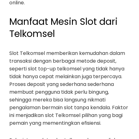
online.
Manfaat Mesin Slot dari
Telkomsel
Slot Telkomsel memberikan kemudahan dalam
transaksi dengan berbagai metode deposit,
seperti slot top-up telkomsel yang tidak hanya
tidak hanya cepat melainkan juga terpercaya.
Proses deposit yang sederhana sederhana
membuat pengguna tidak perlu bingung,
sehingga mereka bisa langsung nikmati
pengalaman bermain slot tanpa kendala. Faktor
ini menjadikan slot Telkomsel pilihan yang bagi
pemain yang mementingkan efisiensi.