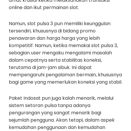
amat krusial ketika melaksanakan transaksi
online dan ikut permainan slot.
Namun, slot pulsa 3 pun memiliki keunggulan
tersendiri, khususnya di bidang promo
penawaran dan harga harga yang lebih
kompetitif. Namun, ketika memakai slot pulsa 3,
sebagian user mengaku mengalami masalah
dalam cepatnya serta stabilitas koneksi,
terutama di jam-jam sibuk. Ini dapat
mempengaruhi pengalaman bermain, khususnya
bagi game yang memerlukan koneksi yang stabil.
Paket Indosat pun juga kalah menarik, melalui
sistem setoran pulsa tanpa adanya
pengurangan yang sangat menarik bagi
sejumlah pengguna. Akan tetapi, dalam aspek
kemudahan penggunaan dan kemudahan