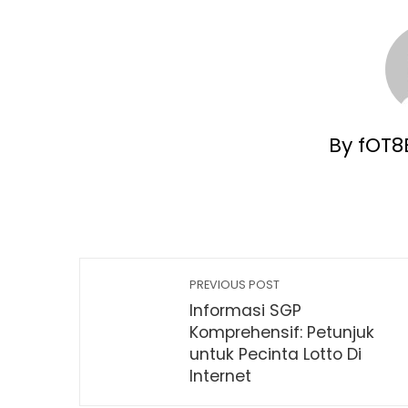
By fOT
PREVIOUS POST
Informasi SGP
Komprehensif: Petunjuk
untuk Pecinta Lotto Di
Internet