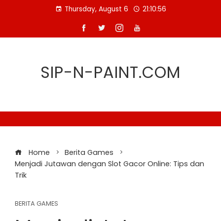
Skip
Thursday, August 6
21:10:56
to
content
SIP-N-PAINT.COM
Home
Berita Games
Menjadi Jutawan dengan Slot Gacor Online: Tips dan
Trik
BERITA GAMES