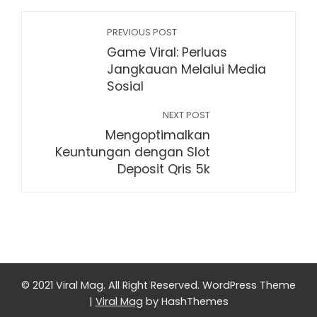
PREVIOUS POST
Game Viral: Perluas
Jangkauan Melalui Media
Sosial
NEXT POST
Mengoptimalkan
Keuntungan dengan Slot
Deposit Qris 5k
© 2021 Viral Mag. All Right Reserved.
WordPress Theme
|
Viral Mag
by HashThemes