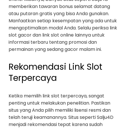
memberikan tawaran bonus selamat datang
atau putaran gratis yang bisa Anda gunakan.
Manfaatkan setiap kesempatan yang ada untuk
mengoptimalkan modal Anda. Selalu periksa link
slot gacor dan link slot online lainnya untuk
informasi terbaru tentang promosi dan
permainan yang sedang gacor malam ini.
Rekomendasi Link Slot
Terpercaya
Ketika memilih link slot terpercaya, sangat
penting untuk melakukan penelitian. Pastikan
situs yang Anda pilih memiliki lisensi resmi dan
telah teruji keamanannya. Situs seperti Salju4D
menjadi rekomendasi tepat karena sudah