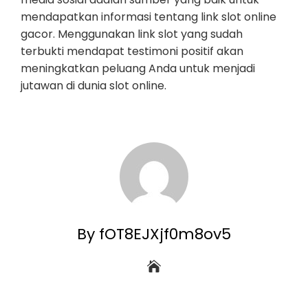
mendapatkan informasi tentang link slot online
gacor. Menggunakan link slot yang sudah
terbukti mendapat testimoni positif akan
meningkatkan peluang Anda untuk menjadi
jutawan di dunia slot online.
By fOT8EJXjf0m8ov5