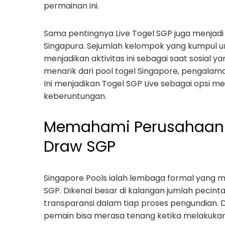
permainan ini.
Sama pentingnya Live Togel SGP juga menjadi
Singapura. Sejumlah kelompok yang kumpul 
menjadikan aktivitas ini sebagai saat sosial
menarik dari pool togel Singapore, pengalama
Ini menjadikan Togel SGP Live sebagai opsi me
keberuntungan.
Memahami Perusahaan S
Draw SGP
Singapore Pools ialah lembaga formal yang m
SGP. Dikenal besar di kalangan jumlah pecin
transparansi dalam tiap proses pengundian.
pemain bisa merasa tenang ketika melakukan 