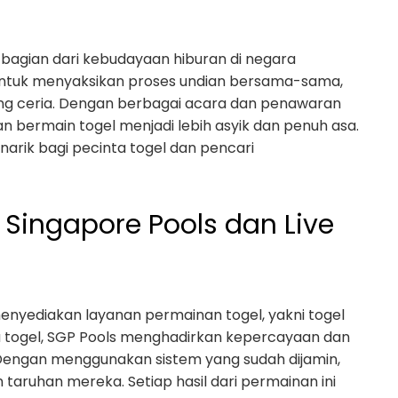
 bagian dari kebudayaan hiburan di negara
untuk menyaksikan proses undian bersama-sama,
 yang ceria. Dengan berbagai acara dan penawaran
n bermain togel menjadi lebih asyik dan penuh asa.
narik bagi pecinta togel dan pencari
ingapore Pools dan Live
enyediakan layanan permainan togel, yakni togel
ta togel, SGP Pools menghadirkan kepercayaan dan
 Dengan menggunakan sistem yang sudah dijamin,
taruhan mereka. Setiap hasil dari permainan ini