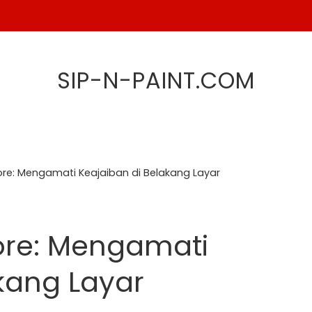
SIP-N-PAINT.COM
ore: Mengamati Keajaiban di Belakang Layar
pore: Mengamati
kang Layar