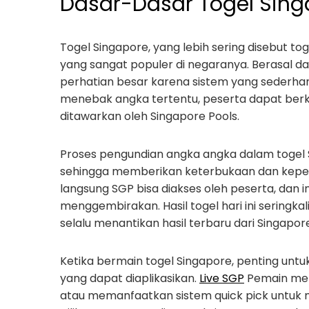
Dasar-Dasar Togel Sing
Togel Singapore, yang lebih sering disebut t
yang sangat populer di negaranya. Berasal da
perhatian besar karena sistem yang sederha
menebak angka tertentu, peserta dapat ber
ditawarkan oleh Singapore Pools.
Proses pengundian angka angka dalam togel S
sehingga memberikan keterbukaan dan keper
langsung SGP bisa diakses oleh peserta, dan 
menggembirakan. Hasil togel hari ini seringka
selalu menantikan hasil terbaru dari Singapore
Ketika bermain togel Singapore, penting untu
yang dapat diaplikasikan.
Live SGP
Pemain memi
atau memanfaatkan sistem quick pick untuk