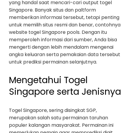
yang handal saat mencari-cari output togel
Singapore. Banyak situs dan paltform
memberikan informasi tersebut, tetapi penting
untuk memilih situs resmi dan benar, contohnya
website togel Singapore pools. Dengan itu
memperoleh informasi dari sumber, Anda bisa
mengerti dengan lebih mendalam mengenai
angka keluaran serta pemakaian data tersebut
untuk prediksi permainan selanjutnya.
Mengetahui Togel
Singapore serta Jenisnya
Togel Singapore, sering disingkat SGP,
merupakan salah satu permainan taruhan
populer kalangan masyarakat. Permainan ini
memerlukan pemain agar memprediksi digit