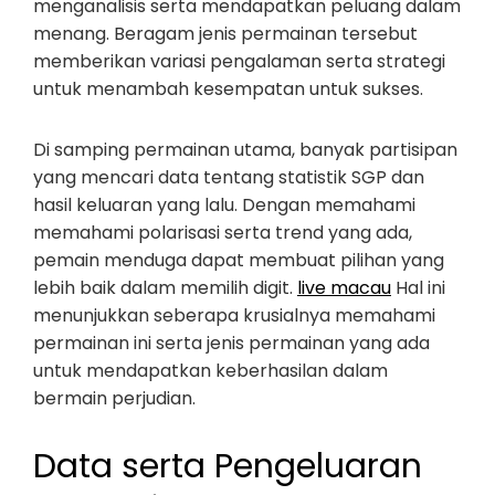
menganalisis serta mendapatkan peluang dalam
menang. Beragam jenis permainan tersebut
memberikan variasi pengalaman serta strategi
untuk menambah kesempatan untuk sukses.
Di samping permainan utama, banyak partisipan
yang mencari data tentang statistik SGP dan
hasil keluaran yang lalu. Dengan memahami
memahami polarisasi serta trend yang ada,
pemain menduga dapat membuat pilihan yang
lebih baik dalam memilih digit.
live macau
Hal ini
menunjukkan seberapa krusialnya memahami
permainan ini serta jenis permainan yang ada
untuk mendapatkan keberhasilan dalam
bermain perjudian.
Data serta Pengeluaran