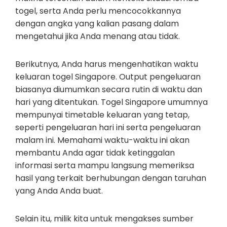
togel, serta Anda perlu mencocokkannya
dengan angka yang kalian pasang dalam
mengetahui jika Anda menang atau tidak.
Berikutnya, Anda harus mengenhatikan waktu
keluaran togel Singapore. Output pengeluaran
biasanya diumumkan secara rutin di waktu dan
hari yang ditentukan. Togel Singapore umumnya
mempunyai timetable keluaran yang tetap,
seperti pengeluaran hari ini serta pengeluaran
malam ini. Memahami waktu-waktu ini akan
membantu Anda agar tidak ketinggalan
informasi serta mampu langsung memeriksa
hasil yang terkait berhubungan dengan taruhan
yang Anda Anda buat.
Selain itu, milik kita untuk mengakses sumber