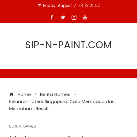
Skip
Friday, August 7
13:21:47
to
content
SIP-N-PAINT.COM
Home
Berita Games
Keluaran Lotere Singapura: Cara Membaca dan
Memahami Result
BERITA GAMES