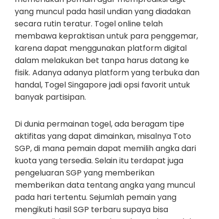
yang muncul pada hasil undian yang diadakan
secara rutin teratur. Togel online telah
membawa kepraktisan untuk para penggemar,
karena dapat menggunakan platform digital
dalam melakukan bet tanpa harus datang ke
fisik. Adanya adanya platform yang terbuka dan
handal, Togel Singapore jadi opsi favorit untuk
banyak partisipan.
Di dunia permainan togel, ada beragam tipe
aktifitas yang dapat dimainkan, misalnya Toto
SGP, di mana pemain dapat memilih angka dari
kuota yang tersedia. Selain itu terdapat juga
pengeluaran SGP yang memberikan
memberikan data tentang angka yang muncul
pada hari tertentu. Sejumlah pemain yang
mengikuti hasil SGP terbaru supaya bisa