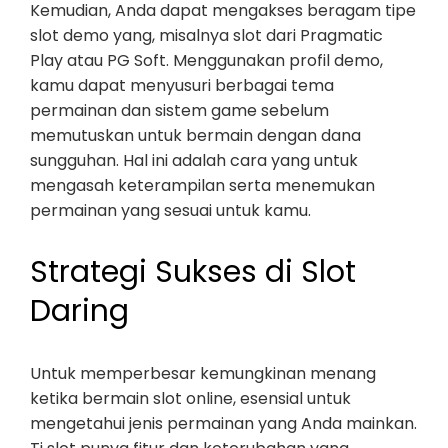
Kemudian, Anda dapat mengakses beragam tipe
slot demo yang, misalnya slot dari Pragmatic
Play atau PG Soft. Menggunakan profil demo,
kamu dapat menyusuri berbagai tema
permainan dan sistem game sebelum
memutuskan untuk bermain dengan dana
sungguhan. Hal ini adalah cara yang untuk
mengasah keterampilan serta menemukan
permainan yang sesuai untuk kamu.
Strategi Sukses di Slot
Daring
Untuk memperbesar kemungkinan menang
ketika bermain slot online, esensial untuk
mengetahui jenis permainan yang Anda mainkan.