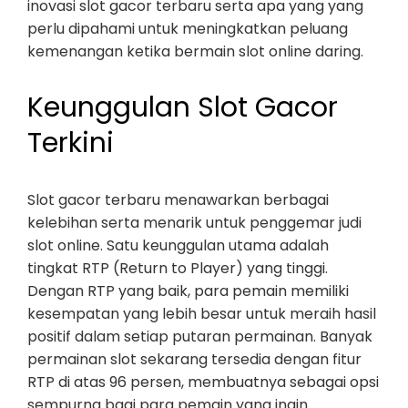
inovasi slot gacor terbaru serta apa yang yang
perlu dipahami untuk meningkatkan peluang
kemenangan ketika bermain slot online daring.
Keunggulan Slot Gacor
Terkini
Slot gacor terbaru menawarkan berbagai
kelebihan serta menarik untuk penggemar judi
slot online. Satu keunggulan utama adalah
tingkat RTP (Return to Player) yang tinggi.
Dengan RTP yang baik, para pemain memiliki
kesempatan yang lebih besar untuk meraih hasil
positif dalam setiap putaran permainan. Banyak
permainan slot sekarang tersedia dengan fitur
RTP di atas 96 persen, membuatnya sebagai opsi
sempurna bagi para pemain yang ingin