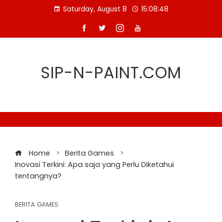
Skip
Saturday, August 8
15:08:49
to
content
SIP-N-PAINT.COM
Home
Berita Games
Inovasi Terkini: Apa saja yang Perlu Diketahui
tentangnya?
BERITA GAMES