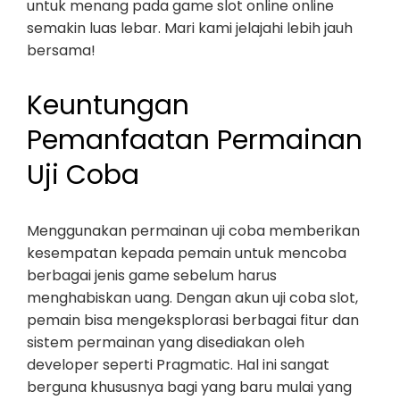
untuk menang pada game slot online online
semakin luas lebar. Mari kami jelajahi lebih jauh
bersama!
Keuntungan
Pemanfaatan Permainan
Uji Coba
Menggunakan permainan uji coba memberikan
kesempatan kepada pemain untuk mencoba
berbagai jenis game sebelum harus
menghabiskan uang. Dengan akun uji coba slot,
pemain bisa mengeksplorasi berbagai fitur dan
sistem permainan yang disediakan oleh
developer seperti Pragmatic. Hal ini sangat
berguna khususnya bagi yang baru mulai yang