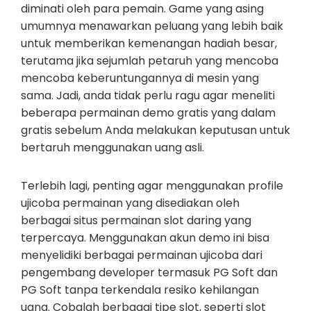
diminati oleh para pemain. Game yang asing
umumnya menawarkan peluang yang lebih baik
untuk memberikan kemenangan hadiah besar,
terutama jika sejumlah petaruh yang mencoba
mencoba keberuntungannya di mesin yang
sama. Jadi, anda tidak perlu ragu agar meneliti
beberapa permainan demo gratis yang dalam
gratis sebelum Anda melakukan keputusan untuk
bertaruh menggunakan uang asli.
Terlebih lagi, penting agar menggunakan profile
ujicoba permainan yang disediakan oleh
berbagai situs permainan slot daring yang
terpercaya. Menggunakan akun demo ini bisa
menyelidiki berbagai permainan ujicoba dari
pengembang developer termasuk PG Soft dan
PG Soft tanpa terkendala resiko kehilangan
uang. Cobalah berbagai tipe slot, seperti slot