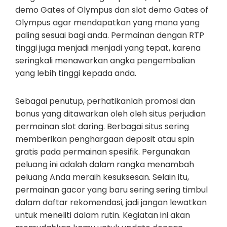
demo Gates of Olympus dan slot demo Gates of
Olympus agar mendapatkan yang mana yang
paling sesuai bagi anda. Permainan dengan RTP
tinggi juga menjadi menjadi yang tepat, karena
seringkali menawarkan angka pengembalian
yang lebih tinggi kepada anda.
Sebagai penutup, perhatikanlah promosi dan
bonus yang ditawarkan oleh oleh situs perjudian
permainan slot daring. Berbagai situs sering
memberikan penghargaan deposit atau spin
gratis pada permainan spesifik. Pergunakan
peluang ini adalah dalam rangka menambah
peluang Anda meraih kesuksesan. Selain itu,
permainan gacor yang baru sering sering timbul
dalam daftar rekomendasi, jadi jangan lewatkan
untuk meneliti dalam rutin. Kegiatan ini akan