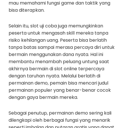
mau memahami fungsi game dan taktik yang
bisa diterapkan.
Selain itu, slot uji coba juga memungkinkan
peserta untuk mengasah skill mereka tanpa
risiko kehilangan uang. Peserta bisa berlatih
tanpa batas sampai merasa percaya diri untuk
bermain menggunakan dana nyata. Hal ini
membantu menambah peluang untung saat
akhirnya bermain di slot online terpercaya
dengan taruhan nyata. Melalui berlatih di
permainan demo, pemain bisa mencari judul
permainan populer yang benar-benar cocok
dengan gaya bermain mereka.
Sebagai penutup, permainan demo sering kali
dilengkapi oleh berbagai fungsi yang menarik
seperti imbalan dan putaran gratis yang dapat