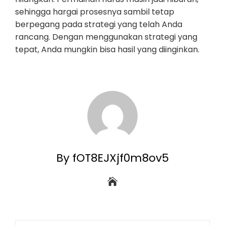
sehingga hargai prosesnya sambil tetap
berpegang pada strategi yang telah Anda
rancang. Dengan menggunakan strategi yang
tepat, Anda mungkin bisa hasil yang diinginkan.
By fOT8EJXjf0m8ov5