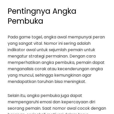
Pentingnya Angka
Pembuka
Pada game togel, angka awal mempunyai peran
yang sangat vital. Nomor ini sering adalah
indikator awal untuk sejumlah pemain untuk
mengatur strategi permainan. Dengan cara
memperhatikan angka pembuka, pemain dapat
menganalisis corak atau kecenderungan angka
yang muncul, sehingga kemungkinan agar
mendapatkan taruhan bisa meningkat.
Selain itu, angka pembuka juga dapat
mempengaruhi emosi dan kepercayaan diri
seorang pemain. Saat nomor awal cocok dengan