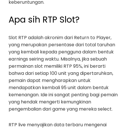
keberuntungan.
Apa sih RTP Slot?
Slot RTP adalah akronim dari Return to Player,
yang merupakan persentase dari total taruhan
yang kembali kepada pengguna dalam bentuk
earnings seiring waktu. Misalnya, jika sebuah
permainan slot memiliki RTP 95%, ini berarti
bahwa dari setiap 100 unit yang dipertaruhkan,
pemain dapat mengharapkan untuk
mendapatkan kembali 95 unit dalam bentuk
kemenangan. Ide ini sangat penting bagi pemain
yang hendak mengerti kemungkinan
pengembalian dari game yang mereka select.
RTP live menyajikan data terbaru mengenai