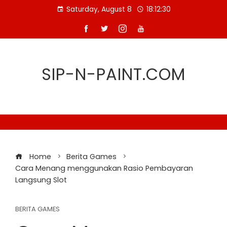
Skip
Saturday, August 8
18:12:30
to
content
SIP-N-PAINT.COM
Home
Berita Games
Cara Menang menggunakan Rasio Pembayaran
Langsung Slot
BERITA GAMES