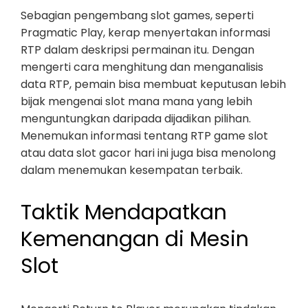
Sebagian pengembang slot games, seperti
Pragmatic Play, kerap menyertakan informasi
RTP dalam deskripsi permainan itu. Dengan
mengerti cara menghitung dan menganalisis
data RTP, pemain bisa membuat keputusan lebih
bijak mengenai slot mana mana yang lebih
menguntungkan daripada dijadikan pilihan.
Menemukan informasi tentang RTP game slot
atau data slot gacor hari ini juga bisa menolong
dalam menemukan kesempatan terbaik.
Taktik Mendapatkan
Kemenangan di Mesin
Slot