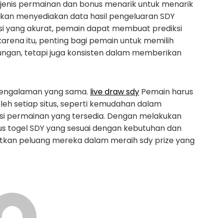
jenis permainan dan bonus menarik untuk menarik
 akan menyediakan data hasil pengeluaran SDY
si yang akurat, pemain dapat membuat prediksi
 karena itu, penting bagi pemain untuk memilih
ngan, tetapi juga konsisten dalam memberikan
 pengalaman yang sama.
live draw sdy
Pemain harus
leh setiap situs, seperti kemudahan dalam
asi permainan yang tersedia. Dengan melakukan
us togel SDY yang sesuai dengan kebutuhan dan
tkan peluang mereka dalam meraih sdy prize yang