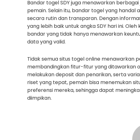
Bandar togel SDY juga menawarkan berbagai 
pemain. Selain itu, bandar togel yang handal
secara rutin dan transparan. Dengan informa
yang lebih baik untuk angka SDY hari ini. Oleh
bandar yang tidak hanya menawarkan keuntu
data yang valid.
Tidak semua situs togel online menawarkan
membandingkan fitur-fitur yang ditawarkan o
melakukan deposit dan penarikan, serta vari
riset yang tepat, pemain bisa menemukan sit
preferensi mereka, sehingga dapat meningka
diimpikan.