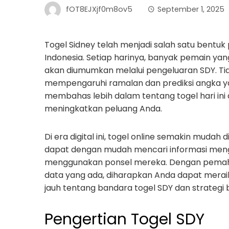
fOT8EJXjf0m8ov5
September 1, 2025
Togel Sidney telah menjadi salah satu bentu
Indonesia. Setiap harinya, banyak pemain y
akan diumumkan melalui pengeluaran SDY. Tid
mempengaruhi ramalan dan prediksi angka yang
membahas lebih dalam tentang togel hari i
meningkatkan peluang Anda.
Di era digital ini, togel online semakin mudah 
dapat dengan mudah mencari informasi menge
menggunakan ponsel mereka. Dengan pemah
data yang ada, diharapkan Anda dapat meraih s
jauh tentang bandara togel SDY dan strategi
Pengertian Togel SDY